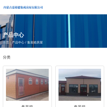
产品中心
首页
/
产品中心
/
集装箱房屋
分类
集装箱
集装箱