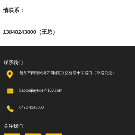
情联系：
13848243800（王总）
联系我们
包头市南绕城与210国道立交桥东十字路口（18路公交）
baotoujiayude@163.com
0472-4143800
关注我们